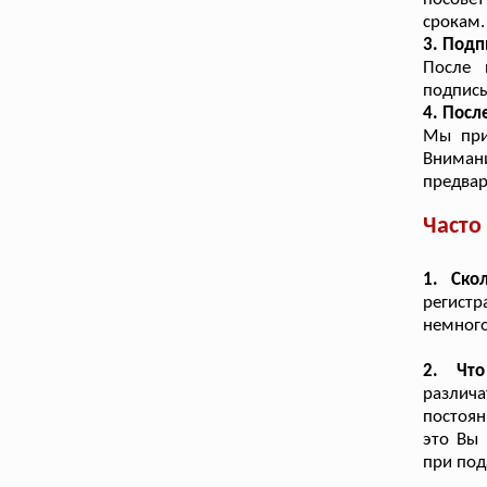
срокам.
3. Подп
После 
подписы
4. Посл
Мы при
Вниман
предвар
Часто
1. Ско
регистр
немного
2. Что
различа
постоян
это Вы
при под