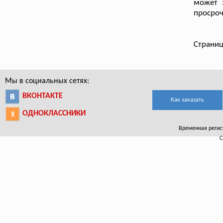
может 
просроч
Страниц
Мы в социальных сетях:
ВКОНТАКТЕ
Как заказать
ОДНОКЛАССНИКИ
Временная регист
С