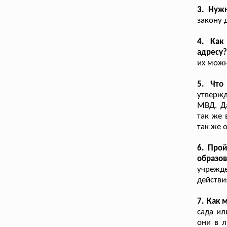
3. Нуж
закону 
4. Как
адресу
их можн
5. Что
утверж
МВД. Д
так же 
так же 
6. Про
образо
учрежд
действи
7. Как 
сада ил
они в л