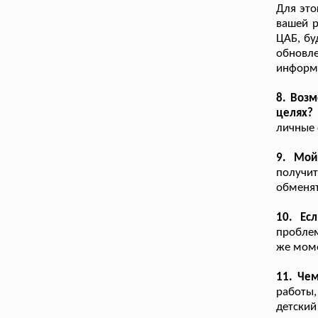
Для это
вашей р
ЦАБ, бу
обновле
информ
8. Возм
целях?
личные 
9. Мой
получит
обменят
10. Ес
проблем
же моме
11. Чем
работы
детский