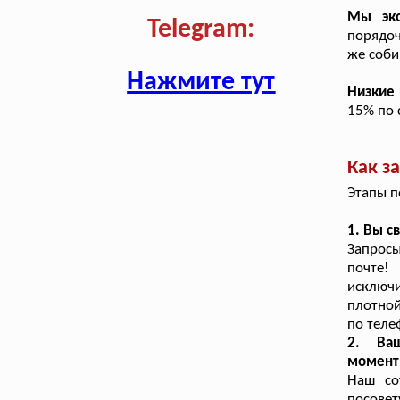
Мы эк
Telegram:
порядоч
же соби
Нажмите тут
Низкие
15% по 
Как з
Этапы п
1. Вы с
Запрос
почте!
исключи
плотной
по теле
2. Ваш
момент
Наш со
посовет