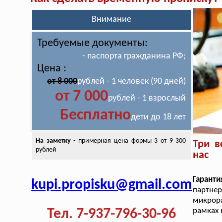
Внимание
Требуемые документы:
- паспорта гражданина РФ;
Цена :
от 8 000
рублей - 1 человек (90 дней)
от 7 000
рублей - 1 взрослый
Бесплатно
дети до 18 лет
На заметку
- примерная цена
формы 3 от 9 300
Три в
рублей
нас
Гарант
kupi.propisku@gmail.com
партне
микрор
Тел. 7-937-796-30-96
рамках 